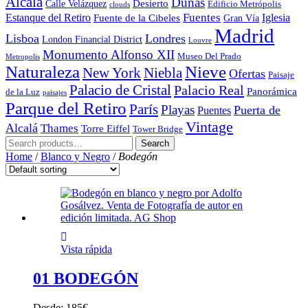
Alcalá
Dunas
Desierto
Calle Velázquez
Edificio Metrópolis
clouds
Fuentes
Estanque del Retiro
Iglesia
Fuente de la Cibeles
Gran Vía
Madrid
Lisboa
Londres
London Financial District
Louvre
Monumento Alfonso XII
Museo Del Prado
Metropolis
Naturaleza
Nieve
Niebla
New York
Ofertas
Paisaje
Palacio de Cristal
Palacio Real
Panorámica
de la Luz
paisajes
Parque del Retiro
París
Playas
Puerta de
Puentes
Vintage
Alcalá
Thames
Torre Eiffel
Tower Bridge
Search
Search
for:
Home
/
Blanco y Negro
/
Bodegón
Vista rápida
01 BODEGÓN
Desde:
185
€