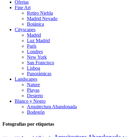
Ofertas
Fine Art
Retiro Niebla
Madrid Nevado
Botánica
Cityscapes
Madrid
Luz Madrid
París
Londres
New York
San Francisco
Lisboa
Panorámicas
Landscapes
Nature
Playas
Desierto
Blanco y Negro
Arquitectura Abandonada
Bodegón
Fotografías por etiquetas