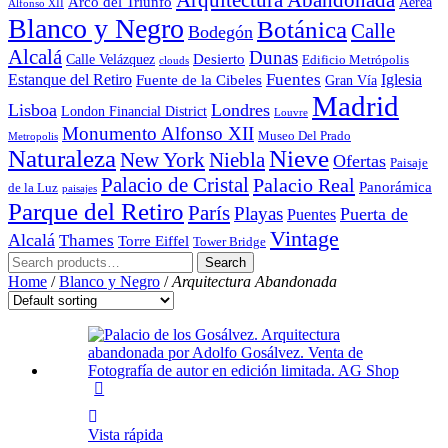
Arquitectura Abandonada
Arco del Triunfo
Aérea
Alfonso XII
Blanco y Negro
Botánica
Calle
Bodegón
Alcalá
Dunas
Desierto
Calle Velázquez
Edificio Metrópolis
clouds
Fuentes
Estanque del Retiro
Iglesia
Fuente de la Cibeles
Gran Vía
Madrid
Lisboa
Londres
London Financial District
Louvre
Monumento Alfonso XII
Museo Del Prado
Metropolis
Naturaleza
Nieve
Niebla
New York
Ofertas
Paisaje
Palacio de Cristal
Palacio Real
Panorámica
de la Luz
paisajes
Parque del Retiro
París
Playas
Puerta de
Puentes
Vintage
Alcalá
Thames
Torre Eiffel
Tower Bridge
Search
Home
/
Blanco y Negro
/
Arquitectura Abandonada
Vista rápida