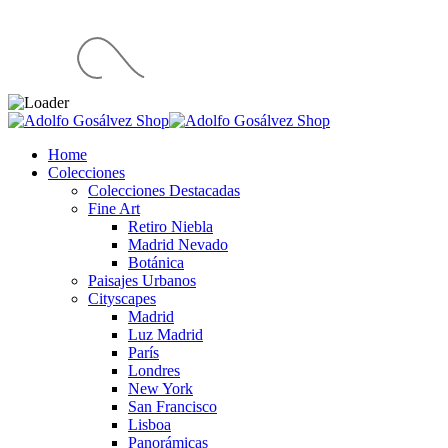
Home
Colecciones
Colecciones Destacadas
Fine Art
Retiro Niebla
Madrid Nevado
Botánica
Paisajes Urbanos
Cityscapes
Madrid
Luz Madrid
París
Londres
New York
San Francisco
Lisboa
Panorámicas