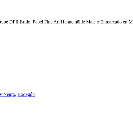
 type DPII Brillo, Papel Fine Art Hahnemühle Mate o Enmarcado en Met
 y Negro
,
Bodegón