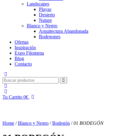
Landscapes
Playas
Desierto
Nature
Blanco y Negro
Arquitectura Abandonada
Bodegones
Ofertas
Inspiración
Expo Filomena
Blog
Contacto
Tu Carrito
0
€
Home
/
Blanco y Negro
/
Bodegón
/
01 BODEGÓN