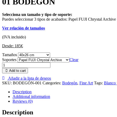
01 BODEGÓN
Selecciona un tamaño y tipo de soporte:
Puedes seleccionar 3 tipos de acabados: Papel FUJI Chrystal Archive
Ver relación de tamaños
(IVA incluido)
Desde:
185
€
Tamaños
Soportes
Clear
Add to cart
Añadir a la lista de deseos
SKU:
BODEGÓN-001
Categories:
Bodegón
,
Fine Art
Tags:
Blanco
Description
Additional information
Reviews (0)
Description