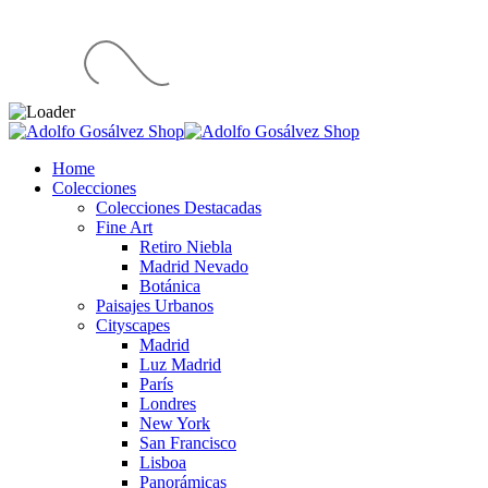
Home
Colecciones
Colecciones Destacadas
Fine Art
Retiro Niebla
Madrid Nevado
Botánica
Paisajes Urbanos
Cityscapes
Madrid
Luz Madrid
París
Londres
New York
San Francisco
Lisboa
Panorámicas