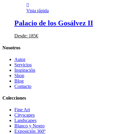
Vista rápida
Palacio de los Gosálvez II
Desde:
185
€
Nosotros
Autor
Servicios
Inspiración
Shop
Blog
Contacto
Colecciones
Fine Art
Cityscapes
Landscapes
Blanco y Negro
Exposición 360º