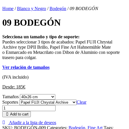
Home
/
Blanco y Negro
/
Bodegón
/
09 BODEGÓN
09 BODEGÓN
Selecciona un tamaño y tipo de soporte:
Puedes seleccionar 3 tipos de acabados: Papel FUJI Chrystal
Archive type DPII Brillo, Papel Fine Art Hahnemühle Mate
o Enmarcado en Metacrilato con Dibon de Aluminio con soporte
trasero para colgar.
Ver relación de tamaños
(IVA incluido)
Desde:
185
€
Tamaños
Soportes
Clear
Add to cart
Añadir a la lista de deseos
SKU:
BODEGÓN-009
Categories:
Bodegón
,
Fine Art
Tags: