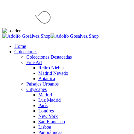
Home
Colecciones
Colecciones Destacadas
Fine Art
Retiro Niebla
Madrid Nevado
Botánica
Paisajes Urbanos
Cityscapes
Madrid
Luz Madrid
París
Londres
New York
San Francisco
Lisboa
Panorámicas