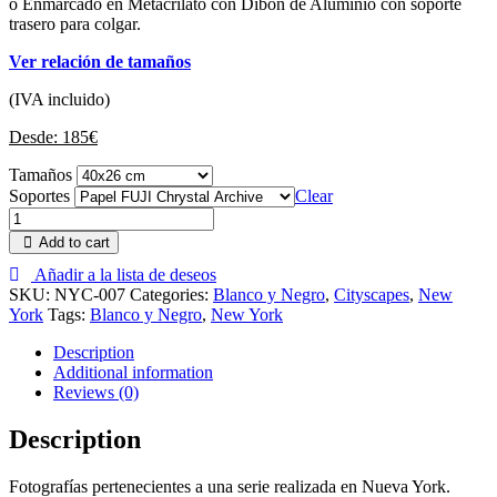
o Enmarcado en Metacrilato con Dibon de Aluminio con soporte
trasero para colgar.
Ver relación de tamaños
(IVA incluido)
Desde:
185
€
Tamaños
Soportes
Clear
Add to cart
Añadir a la lista de deseos
SKU:
NYC-007
Categories:
Blanco y Negro
,
Cityscapes
,
New
York
Tags:
Blanco y Negro
,
New York
Description
Additional information
Reviews (0)
Description
Fotografías pertenecientes a una serie realizada en Nueva York.