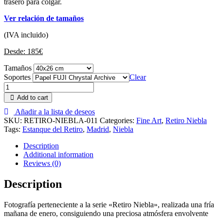
trasero para colgar.
Ver relación de tamaños
(IVA incluido)
Desde:
185
€
Tamaños
Soportes
Clear
Add to cart
Añadir a la lista de deseos
SKU:
RETIRO-NIEBLA-011
Categories:
Fine Art
,
Retiro Niebla
Tags:
Estanque del Retiro
,
Madrid
,
Niebla
Description
Additional information
Reviews (0)
Description
Fotografía perteneciente a la serie «Retiro Niebla», realizada una fría
mañana de enero, consiguiendo una preciosa atmósfera envolvente