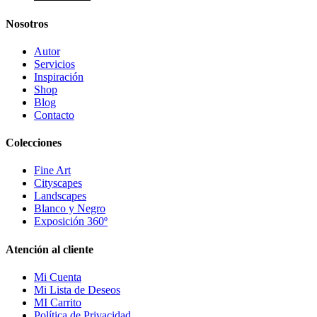
Nosotros
Autor
Servicios
Inspiración
Shop
Blog
Contacto
Colecciones
Fine Art
Cityscapes
Landscapes
Blanco y Negro
Exposición 360º
Atención al cliente
Mi Cuenta
Mi Lista de Deseos
MI Carrito
Política de Privacidad