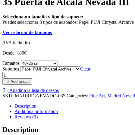
35 Puerta de Alcalá Nevada III
Selecciona un tamaño y tipo de soporte:
Puedes seleccionar 3 tipos de acabados: Papel FUJI Chrystal Archive
Ver relación de tamaños
(IVA incluido)
Desde:
185
€
Tamaños
Soportes
Clear
Add to cart
Añadir a la lista de deseos
SKU:
MADRID-NEVADO-035
Categories:
Fine Art
,
Madrid Neva
Description
Additional information
Reviews (0)
Description