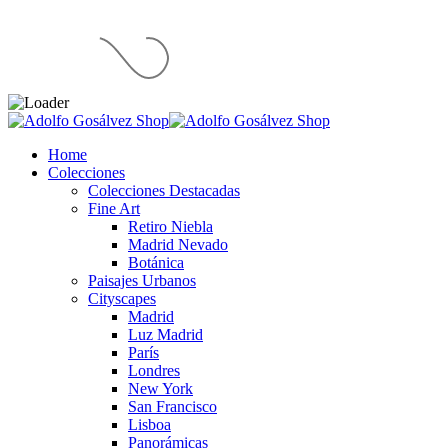
Home
Colecciones
Colecciones Destacadas
Fine Art
Retiro Niebla
Madrid Nevado
Botánica
Paisajes Urbanos
Cityscapes
Madrid
Luz Madrid
París
Londres
New York
San Francisco
Lisboa
Panorámicas