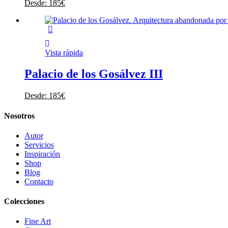
Desde:
185
€
Vista rápida
Palacio de los Gosálvez III
Desde:
185
€
Nosotros
Autor
Servicios
Inspiración
Shop
Blog
Contacto
Colecciones
Fine Art