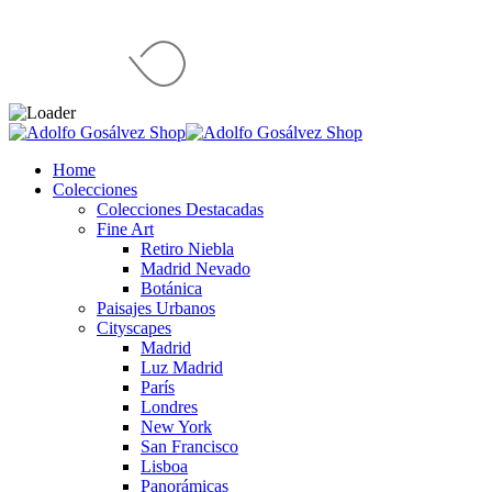
Home
Colecciones
Colecciones Destacadas
Fine Art
Retiro Niebla
Madrid Nevado
Botánica
Paisajes Urbanos
Cityscapes
Madrid
Luz Madrid
París
Londres
New York
San Francisco
Lisboa
Panorámicas