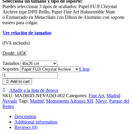
Selecciona un tamaño y tipo de soporte:
Puedes seleccionar 3 tipos de acabados: Papel FUJI Chrystal
Archive type DPII Brillo, Papel Fine Art Hahnemühle Mate
o Enmarcado en Metacrilato con Dibon de Aluminio con soporte
trasero para colgar.
Ver relación de tamaños
(IVA incluido)
Desde:
185
€
Tamaños
Soportes
Clear
Add to cart
Añadir a la lista de deseos
SKU:
MADRID-NEVADO-002
Categories:
Fine Art
,
Madrid
Nevado
Tags:
Madrid
,
Monumento Alfonso XII
,
Nieve
,
Parque del
Retiro
Description
Additional information
Reviews (0)