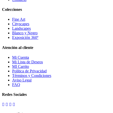
Colecciones
Fine Art
Cityscapes
Landscapes
Blanco y Negro
Exposición 360º
Atención al cliente
Mi Cuenta
Mi Lista de Deseos
MI Carrito
Política de Privacidad
Términos y Condiciones
Aviso Legal
FAQ
Redes Sociales