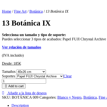
Home
/
Fine Art
/
Botánica
/
13 Botánica IX
13 Botánica IX
Selecciona un tamaño y tipo de soporte:
Puedes seleccionar 3 tipos de acabados: Papel FUJI Chrystal Archive
Ver relación de tamaños
(IVA incluido)
Desde:
185
€
Tamaños
Soportes
Clear
Add to cart
Añadir a la lista de deseos
SKU:
BOTÁNICA 009
Categories:
Blanco y Negro
,
Botánica
,
Fine 
Description