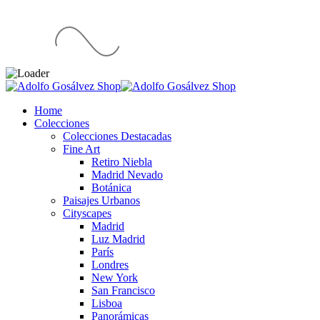
Home
Colecciones
Colecciones Destacadas
Fine Art
Retiro Niebla
Madrid Nevado
Botánica
Paisajes Urbanos
Cityscapes
Madrid
Luz Madrid
París
Londres
New York
San Francisco
Lisboa
Panorámicas