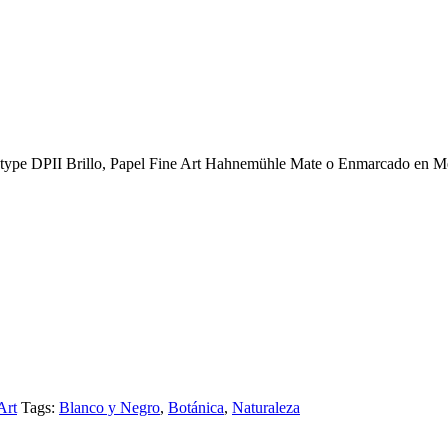
 type DPII Brillo, Papel Fine Art Hahnemühle Mate o Enmarcado en Met
Art
Tags:
Blanco y Negro
,
Botánica
,
Naturaleza